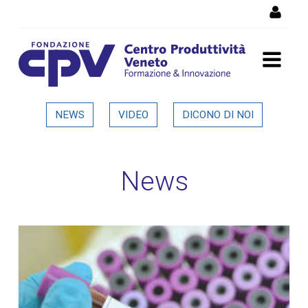
Salta al Contenuto
Dettaglio in evidenza
NEWS
VIDEO
DICONO DI NOI
News