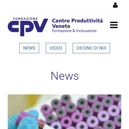
Salta al Contenuto
Dettaglio in evidenza
NEWS
VIDEO
DICONO DI NOI
News