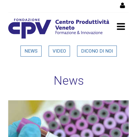
Salta al Contenuto
Dettaglio in evidenza
NEWS
VIDEO
DICONO DI NOI
News