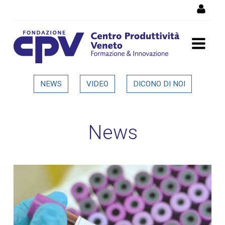
Salta al Contenuto
Dettaglio in evidenza
NEWS
VIDEO
DICONO DI NOI
News