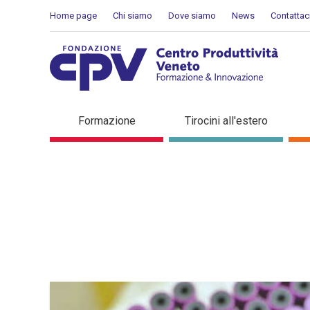
Salta al Contenuto
Home page
Chi siamo
Dove siamo
News
Contattac
Dettaglio in evidenza
Formazione
Tirocini all'estero