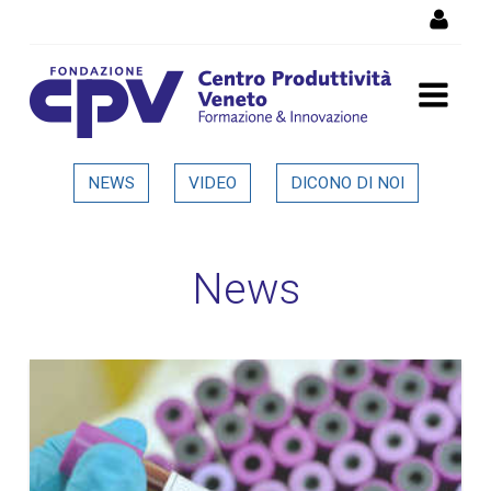
Salta al Contenuto
Dettaglio in evidenza
NEWS
VIDEO
DICONO DI NOI
News