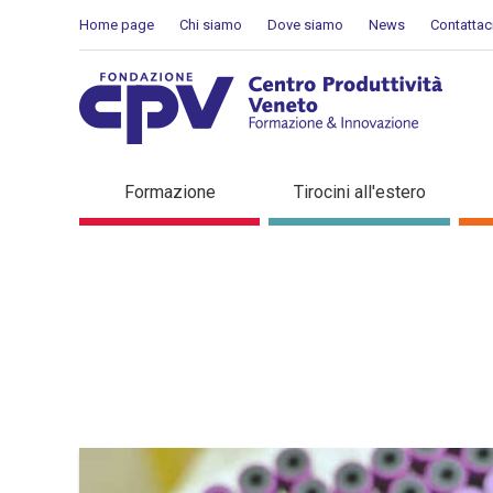
Salta al Contenuto
Home page
Chi siamo
Dove siamo
News
Contattac
Dettaglio in evidenza
Formazione
Tirocini all'estero