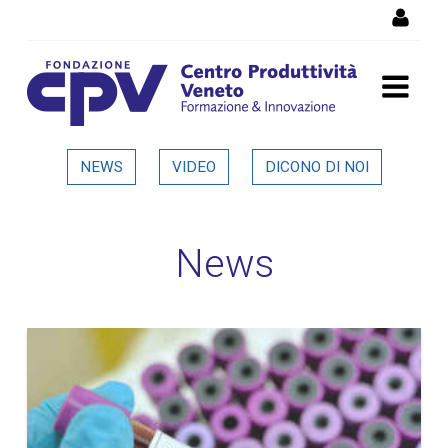
Salta al Contenuto
Dettaglio in evidenza
NEWS
VIDEO
DICONO DI NOI
News