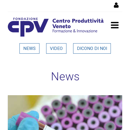
Salta al Contenuto
Dettaglio in evidenza
NEWS
VIDEO
DICONO DI NOI
News