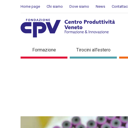
Salta al Contenuto
Home page
Chi siamo
Dove siamo
News
Contattac
Dettaglio in evidenza
Formazione
Tirocini all'estero