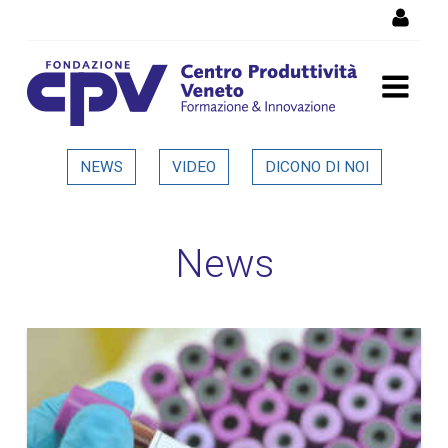
Salta al Contenuto
Dettaglio in evidenza
NEWS
VIDEO
DICONO DI NOI
News