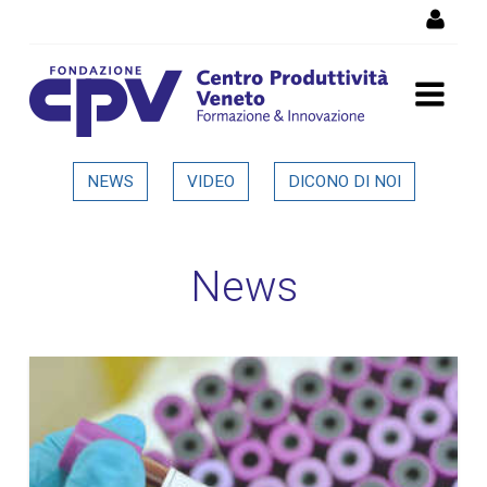
Salta al Contenuto
Dettaglio in evidenza
NEWS
VIDEO
DICONO DI NOI
News