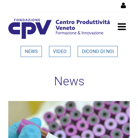
Salta al Contenuto
Dettaglio in evidenza
NEWS
VIDEO
DICONO DI NOI
News