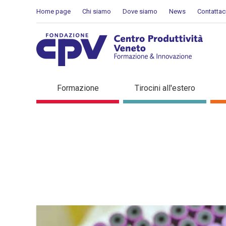
Salta al Contenuto
Home page
Chi siamo
Dove siamo
News
Contattac
Dettaglio in evidenza
Formazione
Tirocini all'estero