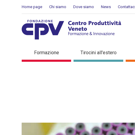
Salta al Contenuto
Home page
Chi siamo
Dove siamo
News
Contattac
Dettaglio in evidenza
Formazione
Tirocini all'estero