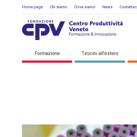
Salta al Contenuto
Home page
Chi siamo
Dove siamo
News
Contattac
Dettaglio in evidenza
Formazione
Tirocini all'estero