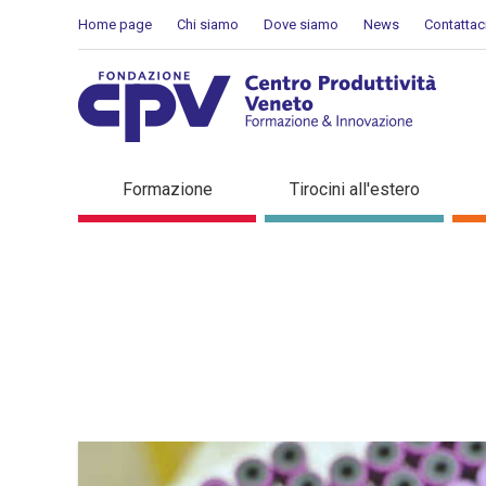
Salta al Contenuto
Home page
Chi siamo
Dove siamo
News
Contattac
Dettaglio in evidenza
Formazione
Tirocini all'estero