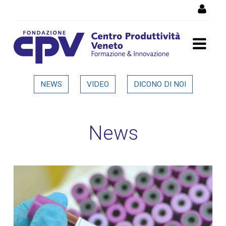
Salta al Contenuto
Dettaglio in evidenza
NEWS
VIDEO
DICONO DI NOI
News