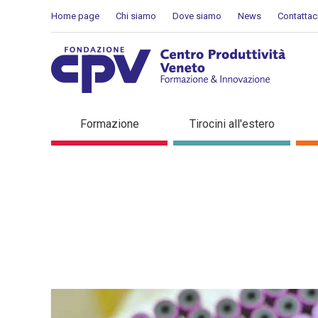
Salta al Contenuto
Home page
Chi siamo
Dove siamo
News
Contattac
Dettaglio in evidenza
Formazione
Tirocini all'estero