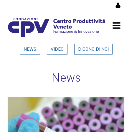
Salta al Contenuto
Dettaglio in evidenza
NEWS
VIDEO
DICONO DI NOI
News