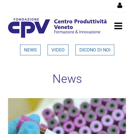
Salta al Contenuto
Dettaglio in evidenza
NEWS
VIDEO
DICONO DI NOI
News