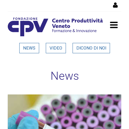
Salta al Contenuto
Dettaglio in evidenza
NEWS
VIDEO
DICONO DI NOI
News