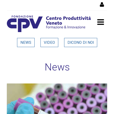
Salta al Contenuto
Dettaglio in evidenza
NEWS
VIDEO
DICONO DI NOI
News