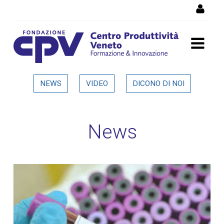
Salta al Contenuto
Dettaglio in evidenza
NEWS
VIDEO
DICONO DI NOI
News