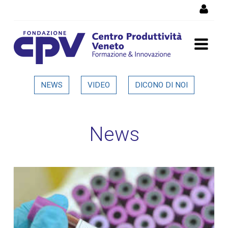
Salta al Contenuto
Dettaglio in evidenza
NEWS
VIDEO
DICONO DI NOI
News