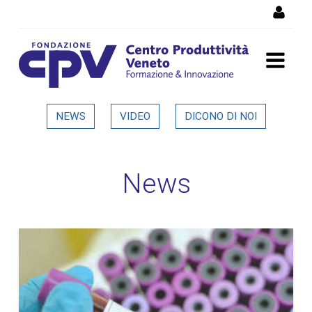
Salta al Contenuto
Dettaglio in evidenza
NEWS
VIDEO
DICONO DI NOI
News