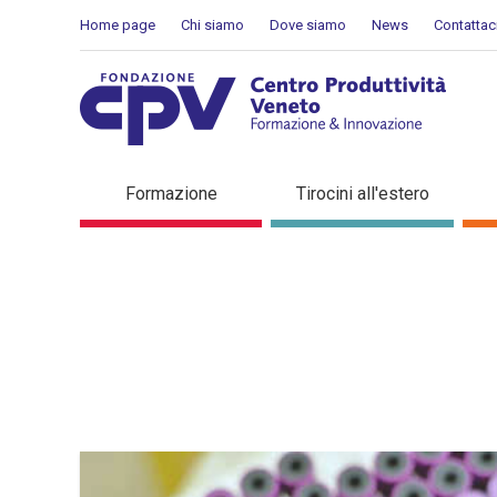
Salta al Contenuto
Home page
Chi siamo
Dove siamo
News
Contattac
Dettaglio in evidenza
Formazione
Tirocini all'estero