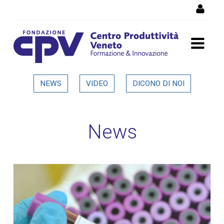
Salta al Contenuto
Dettaglio in evidenza
NEWS
VIDEO
DICONO DI NOI
News