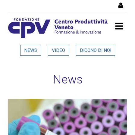
Salta al Contenuto
Dettaglio in evidenza
NEWS
VIDEO
DICONO DI NOI
News