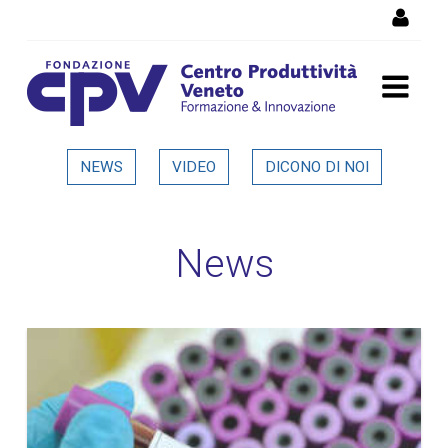
Salta al Contenuto
Dettaglio in evidenza
NEWS
VIDEO
DICONO DI NOI
News