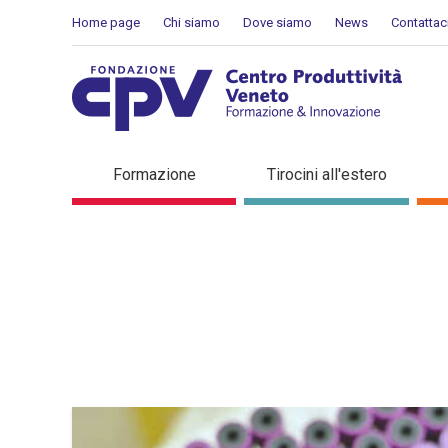
Salta al Contenuto
Home page
Chi siamo
Dove siamo
News
Contattac
Dettaglio in evidenza
Formazione
Tirocini all'estero