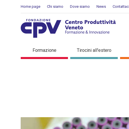
Salta al Contenuto
Home page
Chi siamo
Dove siamo
News
Contattac
Dettaglio in evidenza
Formazione
Tirocini all'estero