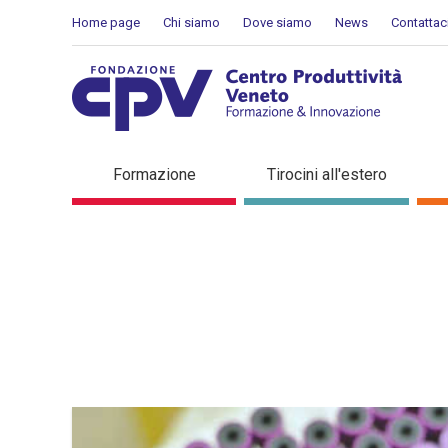
Salta al Contenuto
Home page
Chi siamo
Dove siamo
News
Contattac
Dettaglio in evidenza
Formazione
Tirocini all'estero