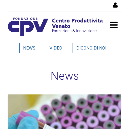
Salta al Contenuto
Dettaglio in evidenza
NEWS
VIDEO
DICONO DI NOI
News