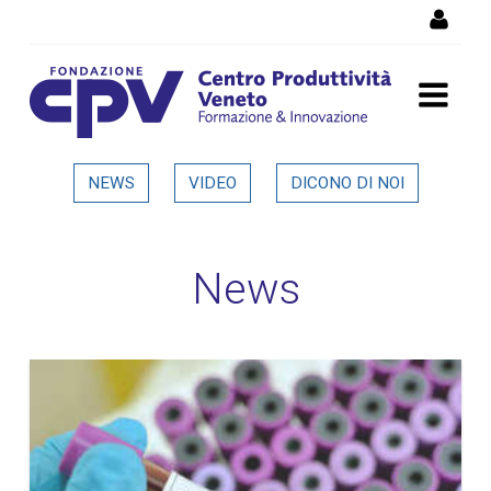
Salta al Contenuto
Dettaglio in evidenza
NEWS
VIDEO
DICONO DI NOI
News