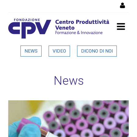
Salta al Contenuto
Dettaglio in evidenza
NEWS
VIDEO
DICONO DI NOI
News