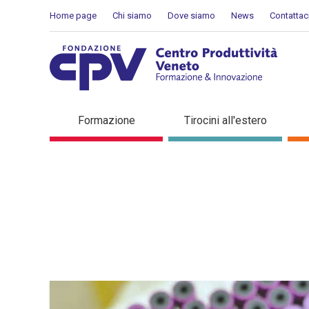
Salta al Contenuto
Home page
Chi siamo
Dove siamo
News
Contattac
Dettaglio in evidenza
Formazione
Tirocini all'estero