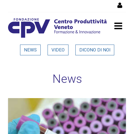
Salta al Contenuto
Dettaglio in evidenza
NEWS
VIDEO
DICONO DI NOI
News