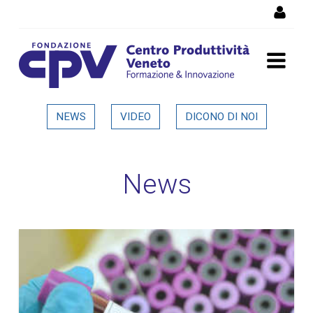
Salta al Contenuto
Dettaglio in evidenza
NEWS
VIDEO
DICONO DI NOI
News