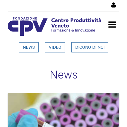
Salta al Contenuto
Dettaglio in evidenza
NEWS
VIDEO
DICONO DI NOI
News