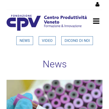
Salta al Contenuto
Dettaglio in evidenza
NEWS
VIDEO
DICONO DI NOI
News