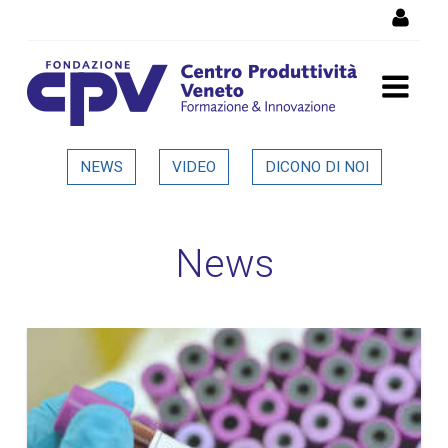
Salta al Contenuto
Dettaglio in evidenza
NEWS
VIDEO
DICONO DI NOI
News