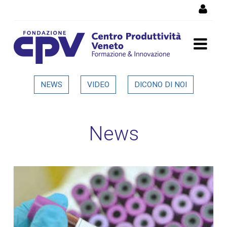
Salta al Contenuto
Dettaglio in evidenza
NEWS
VIDEO
DICONO DI NOI
News