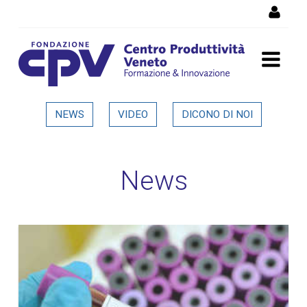
Salta al Contenuto
Dettaglio in evidenza
NEWS
VIDEO
DICONO DI NOI
News