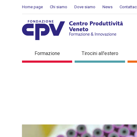
Salta al Contenuto
Home page
Chi siamo
Dove siamo
News
Contattac
Dettaglio in evidenza
Formazione
Tirocini all'estero