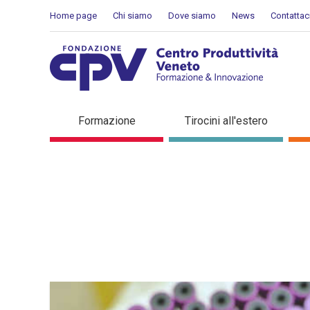
Salta al Contenuto
Home page
Chi siamo
Dove siamo
News
Contattac
Dettaglio in evidenza
Formazione
Tirocini all'estero