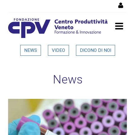
Salta al Contenuto
Dettaglio in evidenza
NEWS
VIDEO
DICONO DI NOI
News