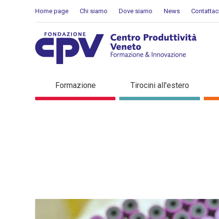
Salta al Contenuto
Home page
Chi siamo
Dove siamo
News
Contattac
Dettaglio in evidenza
Formazione
Tirocini all'estero