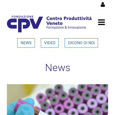
Salta al Contenuto
Dettaglio in evidenza
NEWS
VIDEO
DICONO DI NOI
News