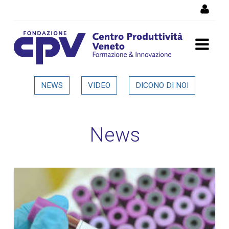
Salta al Contenuto
Dettaglio in evidenza
NEWS
VIDEO
DICONO DI NOI
News